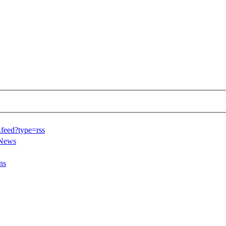
feed?type=rss
yNews
ns