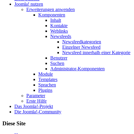
Joomla! nutzen
Erweiterungen anwenden
Komponenten
Inhalt
Kontakte
Weblinks
Newsfeeds
Newsfeedkategorien
Einzelner Newsfeed
Newsfeed innerhalb einer Kategorie
Benutzer
Suchen
Administrator-Komponenten
Module
Templates
Sprachen
Plugins
Parameter
Erste Hilfe
Das Joomla!-Projekt
Die Joomla!-Community
Diese Site