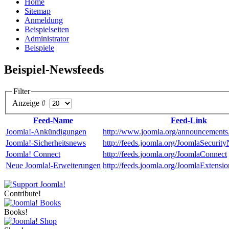
Home
Sitemap
Anmeldung
Beispielseiten
Administrator
Beispiele
Beispiel-Newsfeeds
Filter
Anzeige #
Feed-Name
Feed-Link
Joomla!-Ankündigungen
http://www.joomla.org/announcements.
Joomla!-Sicherheitsnews
http://feeds.joomla.org/JoomlaSecurit
Joomla! Connect
http://feeds.joomla.org/JoomlaConnect
Neue Joomla!-Erweiterungen
http://feeds.joomla.org/JoomlaExtensio
Contribute!
Books!